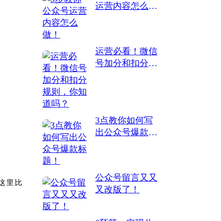
运营内容怎么
做！
运营必看！微信
号加分和扣分规
则，你知道吗？
3点教你如何写
出公众号爆款标
题！
公众号留言又又
这里比
又改版了！