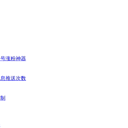
众号涨粉神器
消息推送次数
限制
接