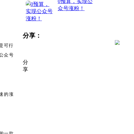
0预算，实现公
众号涨粉！
分享：
是可行
公众号
分
享
速的涨
的一款