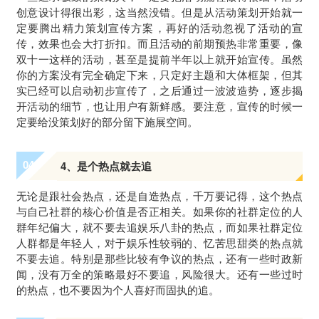
创意设计得很出彩，这当然没错。但是从活动策划开始就一
定要腾出精力策划宣传方案，再好的活动忽视了活动的宣
传，效果也会大打折扣。而且活动的前期预热非常重要，像
双十一这样的活动，甚至是提前半年以上就开始宣传。虽然
你的方案没有完全确定下来，只定好主题和大体框架，但其
实已经可以启动初步宣传了，之后通过一波波造势，逐步揭
开活动的细节，也让用户有新鲜感。要注意，宣传的时候一
定要给没策划好的部分留下施展空间。
0
4
4、是个热点就去追
无论是跟社会热点，还是自造热点，千万要记得，这个热点
与自己社群的核心价值是否正相关。如果你的社群定位的人
群年纪偏大，就不要去追娱乐八卦的热点，而如果社群定位
人群都是年轻人，对于娱乐性较弱的、忆苦思甜类的热点就
不要去追。特别是那些比较有争议的热点，还有一些时政新
闻，没有万全的策略最好不要追，风险很大。还有一些过时
的热点，也不要因为个人喜好而固执的追。